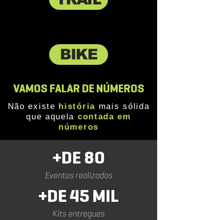
BIKE
VAMOS FALAR DE NÚMEROS
Não existe
história
mais sólida
que aquela
contada em
números
+DE 80
Eventos realizados
+DE 45 MIL
Kits entregues