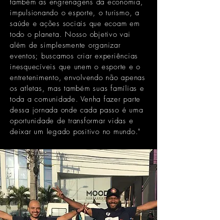
também as engrenagens da economia,
impulsionando o esporte, o turismo, a
saúde e ações sociais que ecoam em
todo o planeta. Nosso objetivo vai
além de simplesmente organizar
eventos; buscamos criar experiências
inesquecíveis que unem o esporte e o
entretenimento, envolvendo não apenas
os atletas, mas também suas famílias e
toda a comunidade. Venha fazer parte
dessa jornada onde cada passo é uma
oportunidade de transformar vidas e
deixar um legado positivo no mundo."