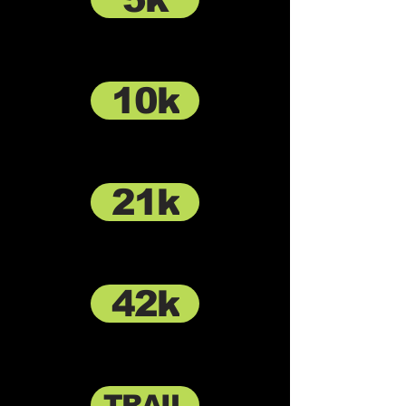
10k
21k
42k
TRAIL