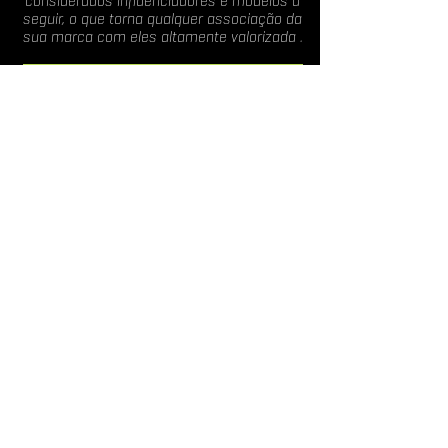
considerados influenciadores e modelos a
seguir, o que torna qualquer associação da
sua marca com eles altamente valorizada .
Espetáculo e Entretenimento:
02
O esporte é uma forma de entretenimento
que atrai grandes multidões, oferecendo à
sua marca a oportunidade de se destacar
em um ambiente de alto impacto visual e
emocional.
Valores Compartilhados:
04