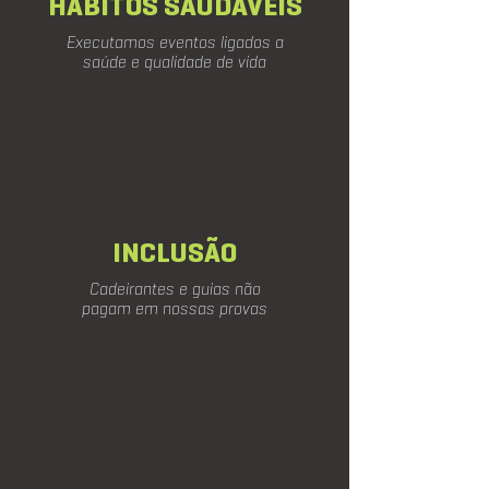
HÁBITOS SAUDÁVEIS
Executamos eventos ligados a
saúde e qualidade de vida
INCLUSÃO
Cadeirantes e guias não
pagam em nossas provas