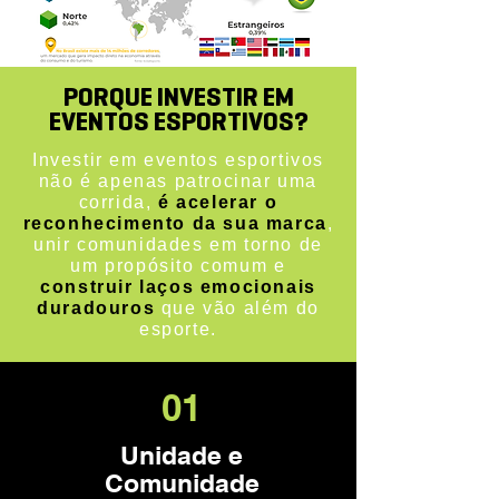
PORQUE INVESTIR EM
EVENTOS ESPORTIVOS?
Investir em eventos esportivos
não é apenas patrocinar uma
corrida,
é acelerar o
reconhecimento da sua marca
,
unir comunidades em torno de
um propósito comum e
construir laços emocionais
duradouros
que vão além do
esporte.
01
Unidade e
Comunidade