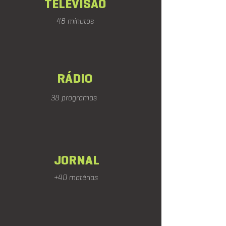
TELEVISÃO
48 minutos
RÁDIO
38 programas
JORNAL
+40 matérias