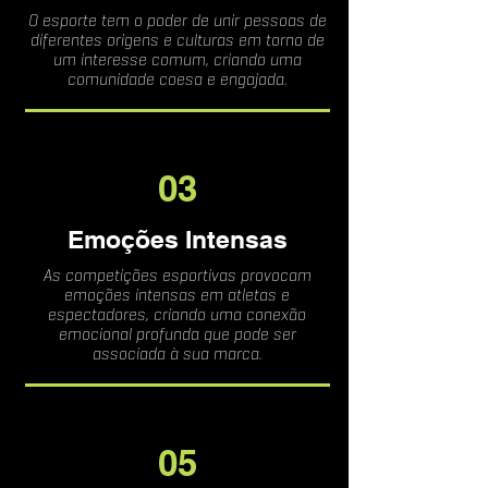
O esporte tem o poder de unir pessoas de
diferentes origens e culturas em torno de
um interesse comum, criando uma
comunidade coesa e engajada.
03
Emoções Intensas
As competições esportivas provocam
emoções intensas em atletas e
espectadores, criando uma conexão
emocional profunda que pode ser
associada à sua marca.
05