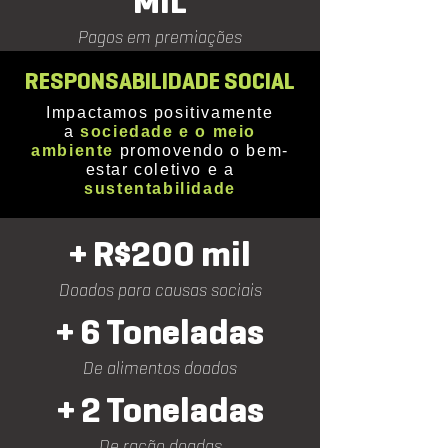
MIL
Pagos em premiações
RESPONSABILIDADE SOCIAL
Impactamos positivamente
a
sociedade e o meio
ambiente
promovendo o bem-
estar coletivo e a
sustentabilidade
+ R$200 mil
Doados para causas sociais
+ 6 Toneladas
De alimentos doados
+ 2 Toneladas
De ração doadas