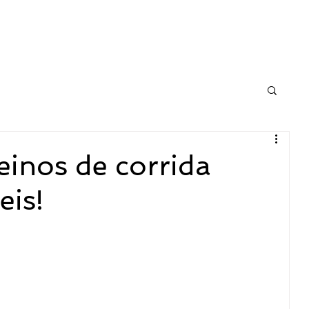
HOME
EVENTOS
SOBRE NÓS
More
reinos de corrida
eis!