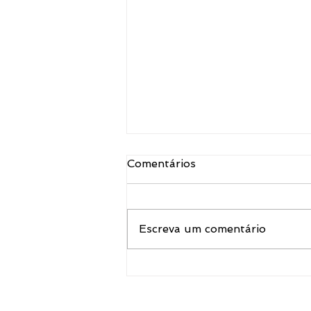
Comentários
Escreva um comentário
Dor no joelho durante a
corrida: o que pode ser e 